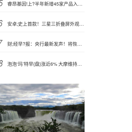
睿昂基因!上?半年新增45家产品入院 中期拟10派1.7元
安卓;史上首款！三星三折叠屏外观曝光：跟华为完全不一样
财;经早?报：央行最新发声！将恢复公开市场国债买卖，证监会将启动实施深化创业板改革丨2025年10月28日
泡泡‘玛’特早{盘}涨近6% 大摩维持其“增持”评级