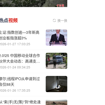
热点
视频
换一换
上证:指数创逾—3年新高
创业板指涨超3%
2026-01-27 17:03:25
2.0!25 中国移动全球合作
伙伴大会动态：高通支持
中国移动的全球化发展与
2026-01-24 09:34:25
布局
摩尔;线程IPO从申请到过
会仅88天
2026-01-26 17:35:25
从“束{手}无{策}”到“绝处逢