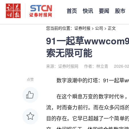
首页
快讯
要闻
股市
您当前的位置：
证券时报
>
公司
>
正文
91一起草wwwco
索无限可能
来源：证券时报网
作者：林立青
2026-02
数字浪潮中的灯塔：91一起草ww
点赞
在这个瞬息万变的数字时代🎯
流，时而奋力前行。而在众多闪烁的节
目的存在。它早已超越了一个简单