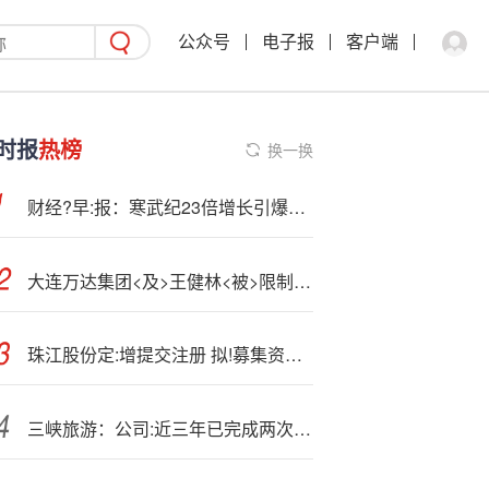
公众号
电子报
客户端
时报
热榜
换一换
财经?早:报：寒武纪23倍增长引爆科技股 全球储备资产大变局央行“买买买”丨2025年10月21日
大连万达集团<及>王健林<被>限制高消费
珠江股份定:增提交注册 拟!募集资金7.38亿元
三峡旅游：公司:近三年已完成两次股份回购