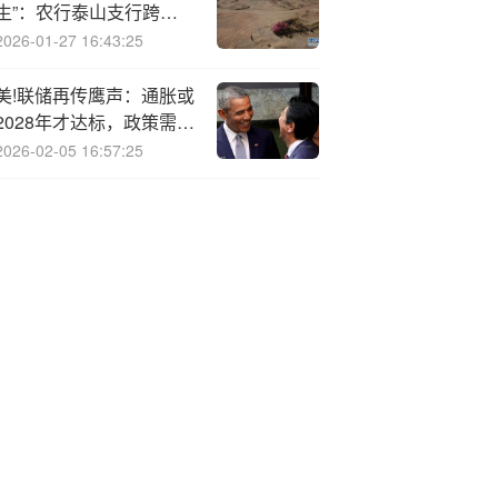
生”：农行泰山支行跨部
门“接力赛”护住百万投资
2026-01-27 16:43:25
款
美!联储再传鹰声：通胀或
2028年才达标，政策需维
持限制性
2026-02-05 16:57:25