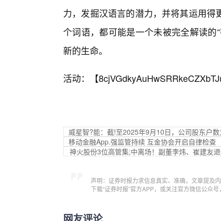
力，发掘汉语言的潜力，并将其运用得
个词语，都可能是一个未被完全解读的“
新的生命。
活动：【
8cjVGdkyAuHwSRRkeCZXbTJ
威星智?能：截!至2025年9月10日，公司股东户数为
移动金融App.强监管持续 互金协会开启自律检查
神火股份3位高管集;中离场！副董李炜、崔建友退
声明：证券时报力求信息真实、准确，文章提及内
下载“证券时报”官方APP，或关注官方微信公众
网友评论